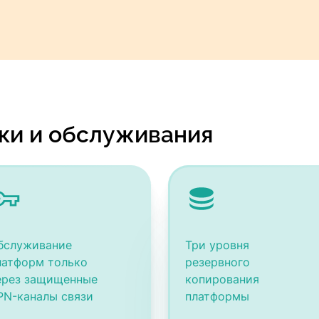
ки и обслуживания
бслуживание
Три уровня
латформ только
резервного
ерез защищенные
копирования
PN-каналы связи
платформы