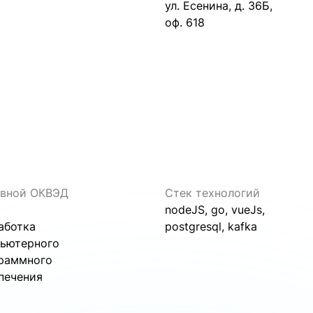
ул. Есенина, д. 36Б,
оф. 618
вной ОКВЭД
Стек технологий
1
nodeJS, go, vueJs,
аботка
postgresql, kafka
ьютерного
раммного
печения