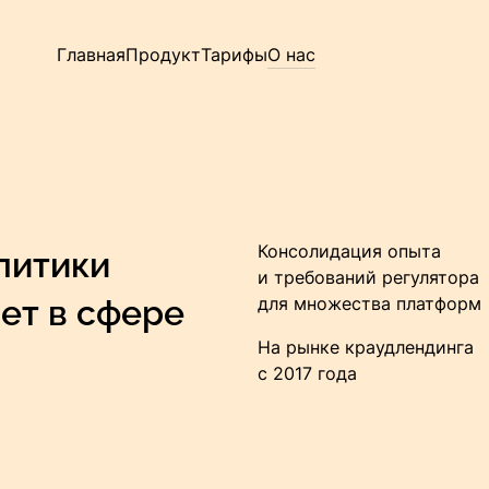
Главная
Продукт
Тарифы
О нас
литики
Консолидация опыта
и требований регулятора
лет в сфере
для множества платформ
На рынке краудлендинга
с 2017 года