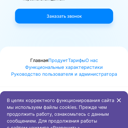
Заказать звонок
Главная
Продукт
Тарифы
О нас
Функциональные характеристики
Руководство пользователя и администратора
+7 910 454-18-07
info@crowd-s.com
В целях корректного функционирования сайта
мы используем файлы cookies. Прежде чем
продолжить работу, ознакомьтесь с данным
Написать
сообщением. Для продолжения работы
с сайтом нажмите «Разрешить»